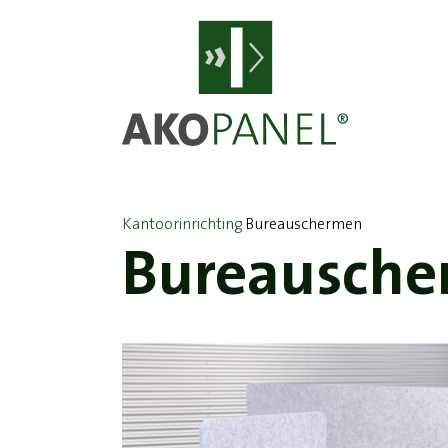
Kantoorinrichting
Bureauschermen
Bureausch