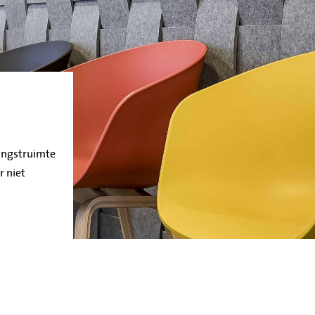
angstruimte
r niet